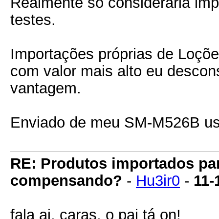
Realmente só consideraria imp
testes.
Importações próprias de Loçõ
com valor mais alto eu descon
vantagem.
Enviado de meu SM-M526B usa
RE: Produtos importados pa
compensando?
-
Hu3ir0
-
11-
fala ai, caras, o pai tá on!