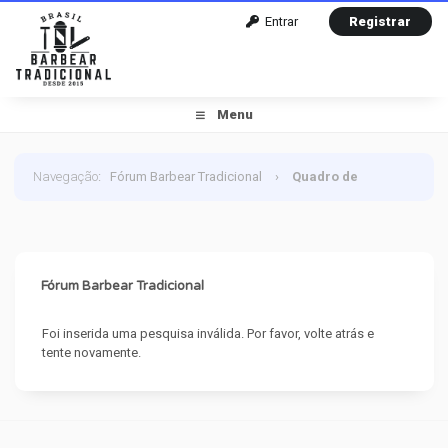
Entrar
Registrar
Menu
Navegação
:
Fórum Barbear Tradicional
›
Quadro de
Mensagem
Fórum Barbear Tradicional
Foi inserida uma pesquisa inválida. Por favor, volte atrás e
tente novamente.