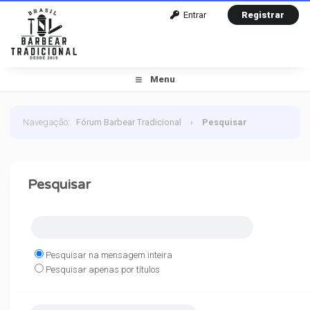
Entrar
Registrar
Menu
Navegação
:
Fórum Barbear Tradicional
›
Pesquisar
Pesquisar
Pesquisar na mensagem inteira
Pesquisar apenas por títulos