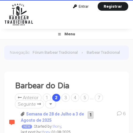
Entrar
Registrar
Menu
Navegação
:
Fórum Barbear Tradicional
›
Barbear Tradicional
›
Barbear do Dia
Barbear do Dia
Anterior
1
2
3
4
5
...
7
Seguinte
6
Semana de 28 de Julho a 3 de
1
Agosto de 2025
Started by
thony
,
last post by
thony
01-08-2025