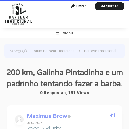
Entrar
Registrar
Menu
Navegação
:
Fórum Barbear Tradicional
›
Barbear Tradicional
›
Barbear Diversos
›
200 km, Galinha Pintadinha e um
200 km, Galinha Pintadinha e um
padrinho tentando fazer a barba.
padrinho tentando fazer a barba.
0 Respostas, 131 Views
Maximus Brow
#1
07-07-2026
Rockwell & Roll Baby!