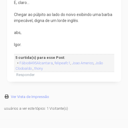
E, claro...
Chegar ao púlpito ao lado do noivo exibindo uma barba
impecável, digna de um lorde inglês.
abs,
Igor.
5 curtida(s) para esse Post:
•
Fábio8495Alcantara
,
felipeafc1
,
Joao Americo
,
João
Clodoaldo.
,
thony
Responder
Ver Vista de Impressão
usuários a ver este tópico: 1 Visitante(s)