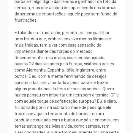
barba em algo digno das lendas e ganhador da foto da
semana, mas que acabou desaparecendo nas brumas
do sistema de importações, aquele poço sem fundo de
frustrações.
E falando em frustração, permita-me compartilhar
uma história que, embora envolva menos lâminas e
mais fraldas, tem a ver com essa sensação de
impotência diante das forças do mercado.
Recentemente, meu irmão, esse ser abençoado,
passou 22 dias viajando pela Europa, visitando países
como Alemanha, Espanha, Itália, Inglaterra, entre
outros. E eu, com a mente fervilhando de desejos
consumistas, me vi tentado a pedir para ele trazer
alguns produtinhos da terra de nossos sonhos. Quem
nunca pensou em importar um item sem o temido IOF e
com aquele toque de sofisticação europeu? Eu, é claro,
fui tomado por uma súbita vontade de pedir que ele
trouxesse aquela ferramenta de barbear ou um
produto de cuidado com a barba que só se encontra em
terras estrangeiras. Mas a vida, como sempre, tem
suas prioridades, e o que foi mais urgente foi uma certa