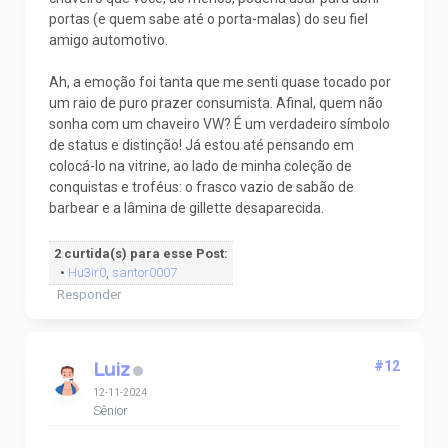
portas (e quem sabe até o porta-malas) do seu fiel
amigo automotivo.
Ah, a emoção foi tanta que me senti quase tocado por
um raio de puro prazer consumista. Afinal, quem não
sonha com um chaveiro VW? É um verdadeiro símbolo
de status e distinção! Já estou até pensando em
colocá-lo na vitrine, ao lado de minha coleção de
conquistas e troféus: o frasco vazio de sabão de
barbear e a lâmina de gillette desaparecida.
2 curtida(s) para esse Post:
•
Hu3ir0
,
santor0007
Responder
Luiz
#12
12-11-2024
Sênior