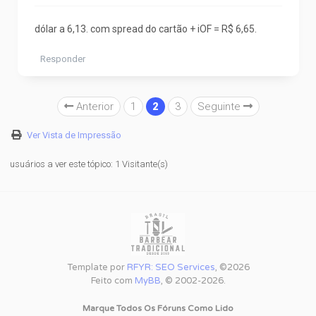
dólar a 6,13. com spread do cartão + iOF = R$ 6,65.
Responder
Anterior
1
2
3
Seguinte
Ver Vista de Impressão
usuários a ver este tópico: 1 Visitante(s)
Template por
RFYR: SEO Services
, ©2026
Feito com
MyBB
, © 2002-2026.
Marque Todos Os Fóruns Como Lido