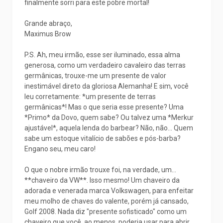
finalmente sorri para este pobre mortal!
Grande abraço,
Maximus Brow
P.S. Ah, meu irmão, esse ser iluminado, essa alma
generosa, como um verdadeiro cavaleiro das terras
germânicas, trouxe-me um presente de valor
inestimável direto da gloriosa Alemanha! E sim, você
leu corretamente: *um presente de terras
germânicas*! Mas o que seria esse presente? Uma
*Primo* da Dovo, quem sabe? Ou talvez uma *Merkur
ajustável*, aquela lenda do barbear? Não, não... Quem
sabe um estoque vitalício de sabões e pós-barba?
Engano seu, meu caro!
O que o nobre irmão trouxe foi, na verdade, um...
**chaveiro da VW**. Isso mesmo! Um chaveiro da
adorada e venerada marca Volkswagen, para enfeitar
meu molho de chaves do valente, porém já cansado,
Golf 2008. Nada diz "presente sofisticado" como um
chaveiro que você, ao menos, poderia usar para abrir