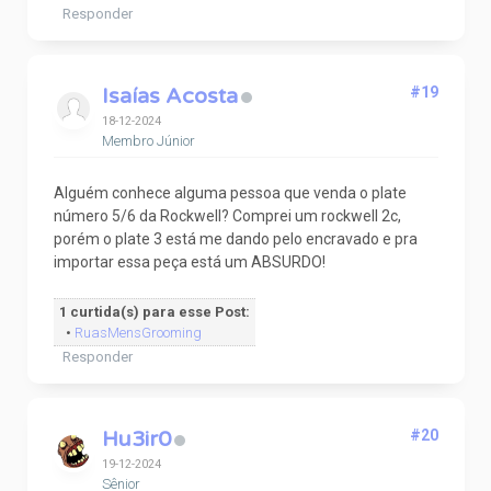
Responder
Isaías Acosta
#19
18-12-2024
Membro Júnior
Alguém conhece alguma pessoa que venda o plate
número 5/6 da Rockwell? Comprei um rockwell 2c,
porém o plate 3 está me dando pelo encravado e pra
importar essa peça está um ABSURDO!
1 curtida(s) para esse Post:
•
RuasMensGrooming
Responder
Hu3ir0
#20
19-12-2024
Sênior