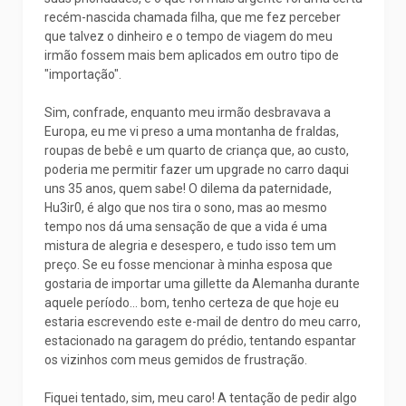
recém-nascida chamada filha, que me fez perceber
que talvez o dinheiro e o tempo de viagem do meu
irmão fossem mais bem aplicados em outro tipo de
"importação".
Sim, confrade, enquanto meu irmão desbravava a
Europa, eu me vi preso a uma montanha de fraldas,
roupas de bebê e um quarto de criança que, ao custo,
poderia me permitir fazer um upgrade no carro daqui
uns 35 anos, quem sabe! O dilema da paternidade,
Hu3ir0, é algo que nos tira o sono, mas ao mesmo
tempo nos dá uma sensação de que a vida é uma
mistura de alegria e desespero, e tudo isso tem um
preço. Se eu fosse mencionar à minha esposa que
gostaria de importar uma gillette da Alemanha durante
aquele período... bom, tenho certeza de que hoje eu
estaria escrevendo este e-mail de dentro do meu carro,
estacionado na garagem do prédio, tentando espantar
os vizinhos com meus gemidos de frustração.
Fiquei tentado, sim, meu caro! A tentação de pedir algo