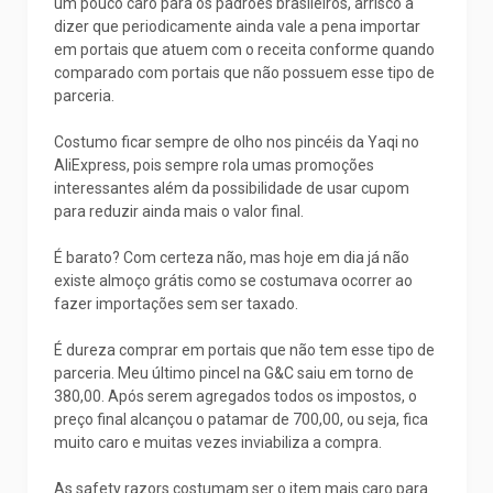
um pouco caro para os padrões brasileiros, arrisco a
dizer que periodicamente ainda vale a pena importar
em portais que atuem com o receita conforme quando
comparado com portais que não possuem esse tipo de
parceria.
Costumo ficar sempre de olho nos pincéis da Yaqi no
AliExpress, pois sempre rola umas promoções
interessantes além da possibilidade de usar cupom
para reduzir ainda mais o valor final.
É barato? Com certeza não, mas hoje em dia já não
existe almoço grátis como se costumava ocorrer ao
fazer importações sem ser taxado.
É dureza comprar em portais que não tem esse tipo de
parceria. Meu último pincel na G&C saiu em torno de
380,00. Após serem agregados todos os impostos, o
preço final alcançou o patamar de 700,00, ou seja, fica
muito caro e muitas vezes inviabiliza a compra.
As safety razors costumam ser o item mais caro para