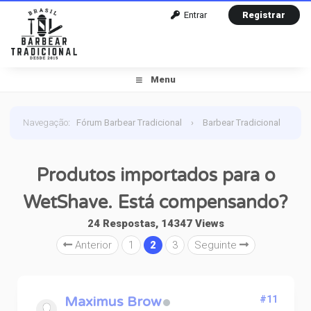
Entrar
Registrar
Menu
Navegação
:
Fórum Barbear Tradicional
›
Barbear Tradicional
›
Barbear Diversos
›
Produtos importados para o
Produtos importados para o
WetShave. Está compensando?
WetShave. Está compensando?
24 Respostas, 14347 Views
Anterior
1
2
3
Seguinte
Maximus Brow
#11