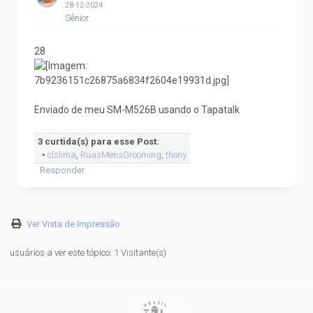
28-12-2024
Sênior
28
Enviado de meu SM-M526B usando o Tapatalk
3 curtida(s) para esse Post:
•
clslima
,
RuasMensGrooming
,
thony
Responder
Ver Vista de Impressão
usuários a ver este tópico: 1 Visitante(s)