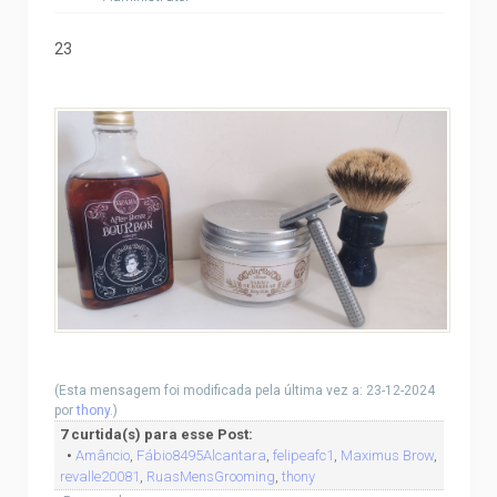
23
(Esta mensagem foi modificada pela última vez a: 23-12-2024
por
thony
.)
7 curtida(s) para esse Post:
•
Amâncio
,
Fábio8495Alcantara
,
felipeafc1
,
Maximus Brow
,
revalle20081
,
RuasMensGrooming
,
thony