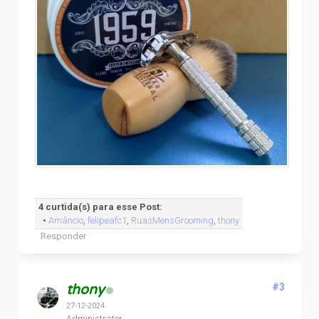
4 curtida(s) para esse Post:
•
Amâncio
,
felipeafc1
,
RuasMensGrooming
,
thony
Responder
thony
#3
27-12-2024
Administrator