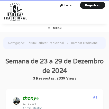
Entrar
Registrar
Menu
Navegação
:
Fórum Barbear Tradicional
›
Barbear Tradicional
›
Barbear do Dia
›
Semana de 23 a 29 de Dezembro de
Semana de 23 a 29 de Dezembro
2024
de 2024
3 Respostas, 2339 Views
thony
#1
22-12-2024
Administrator