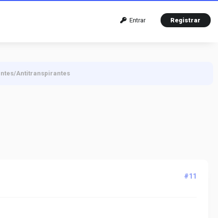
Entrar
Registrar
ntes/Antitranspirantes
#11