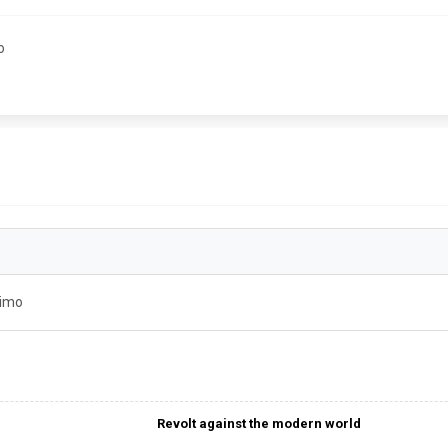
o
timo
Revolt against the modern world