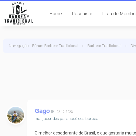
Home
Pesquisar
Lista de Membr
Navegação
:
Fórum Barbear Tradicional
›
Barbear Tradicional
›
Di
Gago
02-12-2023
manjador dos paranauê dos barbear
O melhor desodorante do Brasil, e que gostaria muito