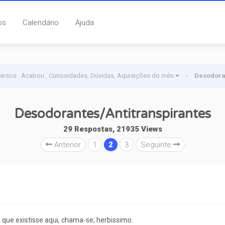
os
Calendário
Ajuda
versos : Acabou , Curiosidades, Dúvidas, Aquisições do mês
›
Desodora
Desodorantes/Antitranspirantes
29 Respostas, 21935 Views
Anterior
1
2
3
Seguinte
 que existisse aqui, chama-se; herbissimo.