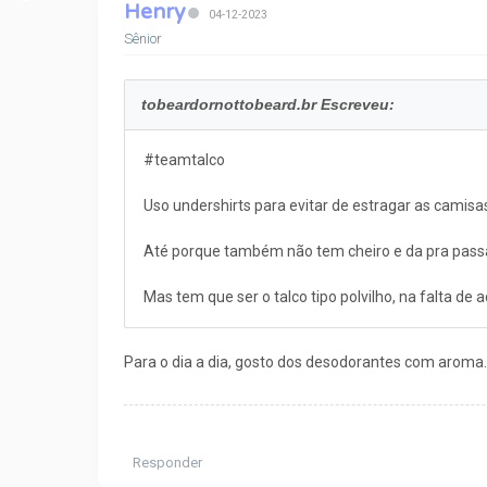
Henry
04-12-2023
Sênior
tobeardornottobeard.br Escreveu:
#teamtalco
Uso undershirts para evitar de estragar as camisas
Até porque também não tem cheiro e da pra passar
Mas tem que ser o talco tipo polvilho, na falta de 
Para o dia a dia, gosto dos desodorantes com aroma. 
Responder