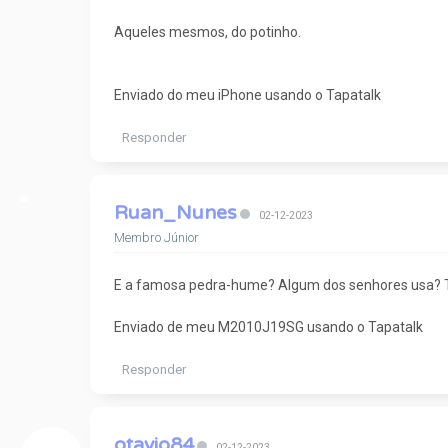
Aqueles mesmos, do potinho.
Enviado do meu iPhone usando o Tapatalk
Responder
Ruan_Nunes
02-12-2023
Membro Júnior
E a famosa pedra-hume? Algum dos senhores usa? T
Enviado de meu M2010J19SG usando o Tapatalk
Responder
otavio84
02-12-2023