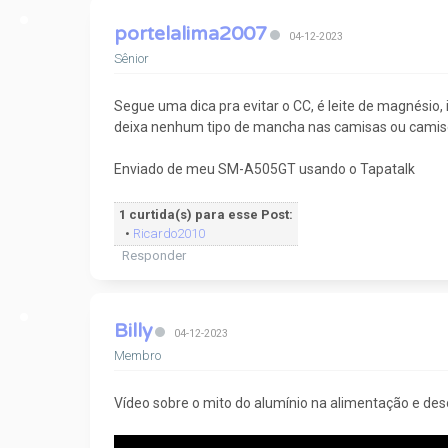
portelalima2007
04-12-2023
Sênior
Segue uma dica pra evitar o CC, é leite de magnési
deixa nenhum tipo de mancha nas camisas ou camis
Enviado de meu SM-A505GT usando o Tapatalk
1 curtida(s) para esse Post:
•
Ricardo2010
Responder
Billy
04-12-2023
Membro
Vídeo sobre o mito do alumínio na alimentação e des