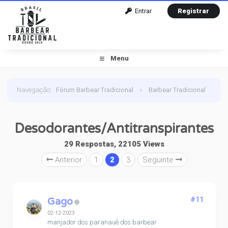
Entrar
Registrar
Menu
Navegação
:
Fórum Barbear Tradicional
›
Barbear Tradicional
›
Diversos : Acabou , Curiosidades, Dúvidas, Aquisições do
Desodorantes/Antitranspirantes
mês
›
Desodorantes/Antitranspirantes
29 Respostas, 22105 Views
Anterior
1
2
3
Seguinte
Gago
#11
02-12-2023
manjador dos paranauê dos barbear