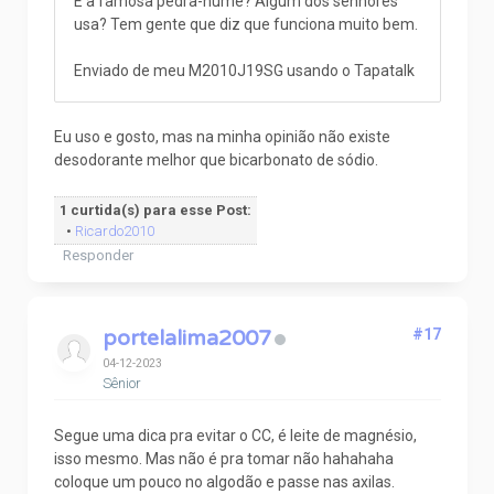
E a famosa pedra-hume? Algum dos senhores
usa? Tem gente que diz que funciona muito bem.
Enviado de meu M2010J19SG usando o Tapatalk
Eu uso e gosto, mas na minha opinião não existe
desodorante melhor que bicarbonato de sódio.
1 curtida(s) para esse Post:
•
Ricardo2010
Responder
portelalima2007
#17
04-12-2023
Sênior
Segue uma dica pra evitar o CC, é leite de magnésio,
isso mesmo. Mas não é pra tomar não hahahaha
coloque um pouco no algodão e passe nas axilas.