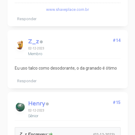
www.shaveplace.com.br
Responder
Z_z
#14
02-12-2023
Membro
Eu uso talco como desodorante, o da granado é ótimo
Responder
Henry
#15
02-12-2023
Sênior
Z_z Escreveu:
(02-12-2023)